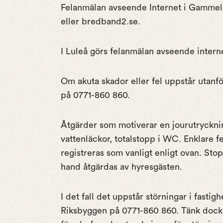
Felanmälan avseende Internet i Gammels
eller bredband2.se.
I Luleå görs felanmälan avseende internet
Om akuta skador eller fel uppstår utanf
på 0771-860 860.
Åtgärder som motiverar en jourutryckning
vattenläckor, totalstopp i WC. Enklare f
registreras som vanligt enligt ovan. Stopp
hand åtgärdas av hyresgästen.
I det fall det uppstår störningar i fasti
Riksbyggen på 0771-860 860. Tänk dock 