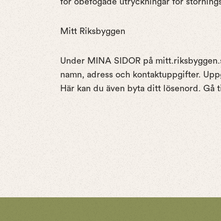
för obefogade utryckningar för störning
Mitt Riksbyggen
Under MINA SIDOR på mitt.riksbyggen.s
namn, adress och kontaktuppgifter. Upp
Här kan du även byta ditt lösenord. Gå ti