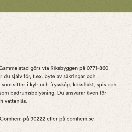
 Gammelstad görs via Riksbyggen på 0771-860
 du själv för, t.ex. byte av säkringar och
om sitter i kyl- och frysskåp, köksfläkt, spis och
såsom badrumsbelysning. Du ansvarar även för
h vattenlås.
ll Comhem på 90222 eller på comhem.se