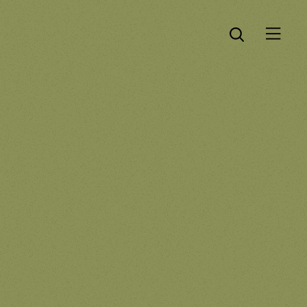
Öppna menyn
Öppna sök