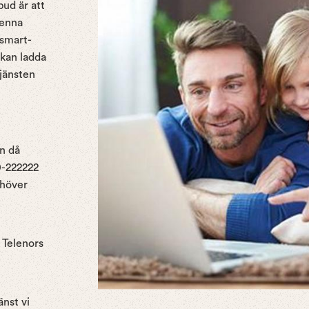
ud är att
denna
 smart-
 kan ladda
tjänsten
en då
0-222222
ehöver
i Telenors
nst vi