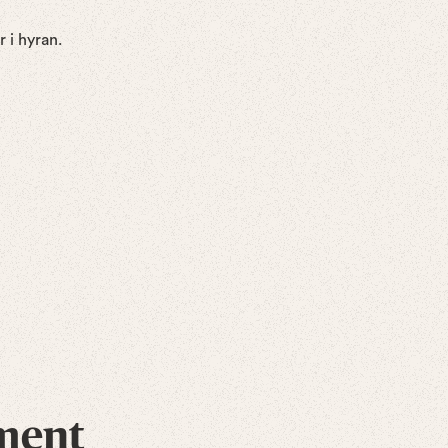
 i hyran.
ment