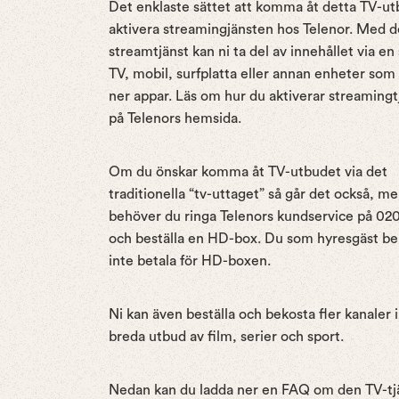
Det enklaste sättet att komma åt detta TV-utb
aktivera streamingjänsten hos Telenor. Med 
streamtjänst kan ni ta del av innehållet via en
TV, mobil, surfplatta eller annan enheter som
ner appar. Läs om hur du aktiverar streaming
på Telenors hemsida.
Om du önskar komma åt TV-utbudet via det
traditionella “tv-uttaget” så går det också, m
behöver du ringa Telenors kundservice på 02
och beställa en HD-box. Du som hyresgäst b
inte betala för HD-boxen.
Ni kan även beställa och bekosta fler kanaler 
breda utbud av film, serier och sport.
Nedan kan du ladda ner en FAQ om den TV-tjä